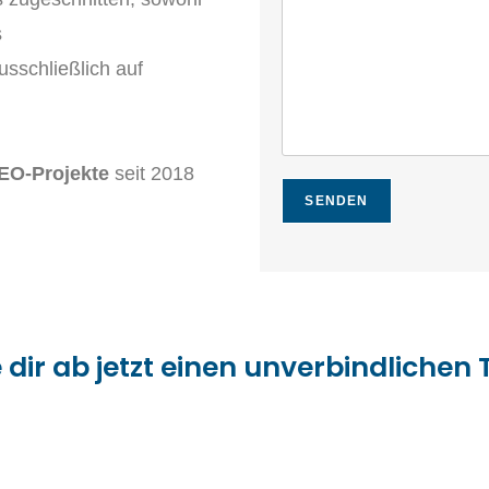
t
s
sschließlich auf
SEO-Projekte
seit 2018
SENDEN
 dir ab jetzt einen unverbindlichen