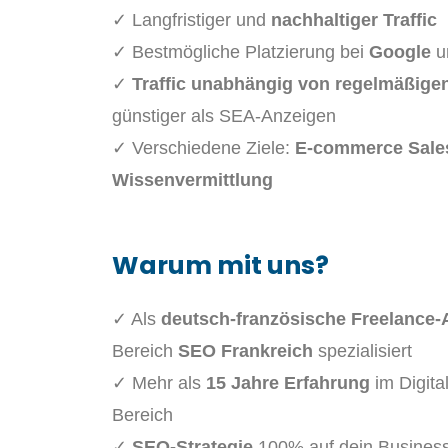
✓ Langfristiger und
nachhaltiger Traffic
✓ Bestmögliche Platzierung bei
Google
u
✓
Traffic unabhängig von regelmäßige
günstiger als SEA-Anzeigen
✓ Verschiedene Ziele:
E-commerce Sale
Wissenvermittlung
Warum mit uns?
✓ Als
deutsch-französische Freelance-
Bereich
SEO Frankreich
spezialisiert
✓ Mehr als
15 Jahre Erfahrung
im Digita
Bereich
✓
SEO-Strategie
100% auf dein Business