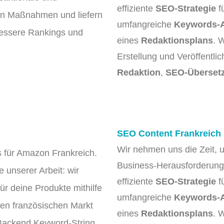
effiziente
SEO-Strategie
f
eren Maßnahmen und liefern
umfangreiche
Keywords-
bessere Rankings und
eines
Redaktionsplans
. 
Erstellung und Veröffentl
Redaktion
,
SEO-Überset
SEO Content Frankreich
Wir nehmen uns die Zeit, 
gs für Amazon Frankreich.
Business-Herausforderung 
e unserer Arbeit: wir
effiziente
SEO-Strategie
f
ür deine Produkte mithilfe
umfangreiche
Keywords-
den französischen Markt
eines
Redaktionsplans
. 
n Backend Keyword-String