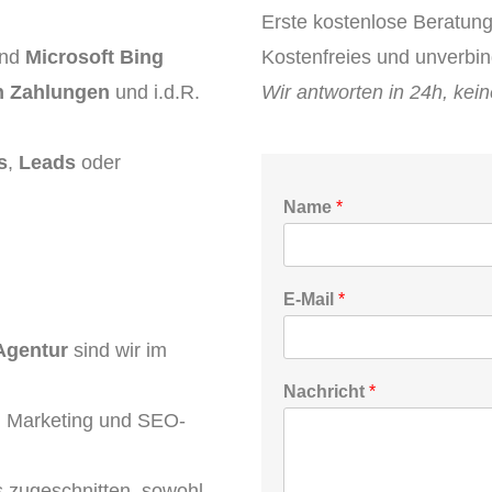
Erste kostenlose Beratung
nd
Microsoft Bing
Kostenfreies und unverbin
n Zahlungen
und i
.d.R.
Wir antworten in 24h, kei
s
,
Leads
oder
Name
*
*
E-Mail
*
*
N
Agentur
sind wir im
a
c
Nachricht
*
h
l Marketing und SEO-
r
i
c
h
 zugeschnitten, sowohl